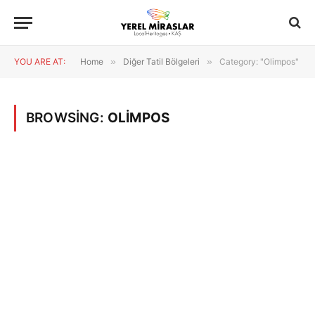
YOU ARE AT:
Home
»
Diğer Tatil Bölgeleri
»
Category: "Olimpos"
BROWSING:
OLIMPOS