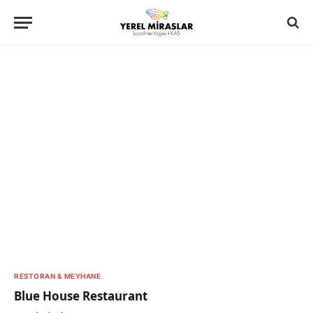
RESTORAN & MEYHANE
Blue House Restaurant