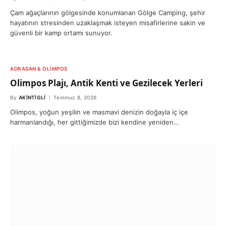
Çam ağaçlarının gölgesinde konumlanan Gölge Camping, şehir
hayatının stresinden uzaklaşmak isteyen misafirlerine sakin ve
güvenli bir kamp ortamı sunuyor.
ADRASAN & OLIMPOS
Olimpos Plajı, Antik Kenti ve Gezilecek Yerleri
By
AKINTIGLI
Temmuz 8, 2026
Olimpos, yoğun yeşilin ve masmavi denizin doğayla iç içe
harmanlandığı, her gittiğimizde bizi kendine yeniden…