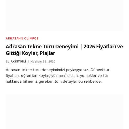
ADRASAN & OLIMPOS
Adrasan Tekne Turu Deneyimi | 2026 Fiyatları ve
Gittiği Koylar, Plajlar
By
AKINTIGLI
Haziran 28, 2026
Adrasan tekne turu deneyimimizi paylaşıyoruz. Güncel tur
fiyatları, uğranılan koylar, yüzme molaları, yemekler ve tur
hakkında bilmeniz gereken tüm detaylar bu rehberde.