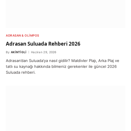
ADRASAN & OLIMPOS
Adrasan Suluada Rehberi 2026
By
AKINTIGLI
Haziran 29, 2026
Adrasan’dan Suluada’ya nasıl gidilir? Maldivler Plajı, Arka Plaj ve
tatlı su kaynağı hakkında bilmeniz gerekenler ile güncel 2026
Suluada rehberi.