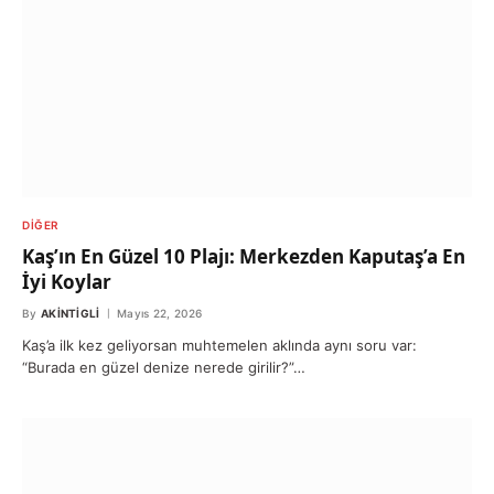
DIĞER
Kaş’ın En Güzel 10 Plajı: Merkezden Kaputaş’a En
İyi Koylar
By
AKINTIGLI
Mayıs 22, 2026
Kaş’a ilk kez geliyorsan muhtemelen aklında aynı soru var:
“Burada en güzel denize nerede girilir?”…