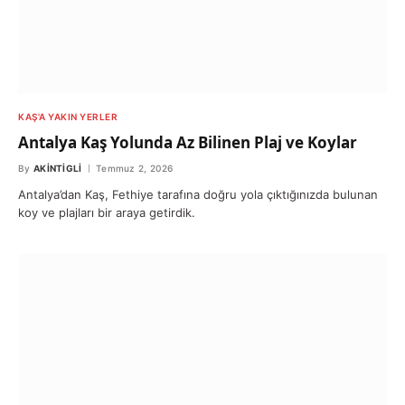
KAŞ'A YAKIN YERLER
Antalya Kaş Yolunda Az Bilinen Plaj ve Koylar
By
AKINTIGLI
Temmuz 2, 2026
Antalya’dan Kaş, Fethiye tarafına doğru yola çıktığınızda bulunan
koy ve plajları bir araya getirdik.