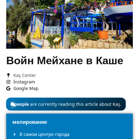
Войн Мейхане в Каше
Kaş Center
İnstagram
Google Map
people
are currently reading this article about Kaş.
📍
мелирование
В самом центре города