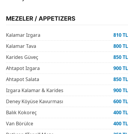
MEZELER / APPETIZERS
Kalamar Izgara
810 TL
Kalamar Tava
800 TL
Karides Güveç
850 TL
Ahtapot Izgara
900 TL
Ahtapot Salata
850 TL
Izgara Kalamar & Karides
900 TL
Deney Köyüse Kavurması
600 TL
Balık Kokoreç
400 TL
Van Börülce
400 TL