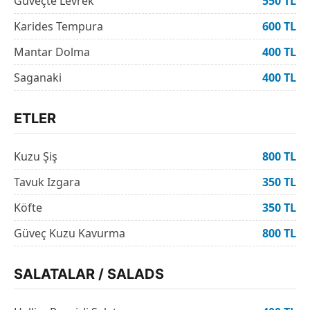
Güveçte Levrek
550 TL
Karides Tempura
600 TL
Mantar Dolma
400 TL
Saganaki
400 TL
ETLER
Kuzu Şiş
800 TL
Tavuk Izgara
350 TL
Köfte
350 TL
Güveç Kuzu Kavurma
800 TL
SALATALAR / SALADS