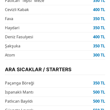
Patlıcan “Tepsi” Meze
350 TL
Cevizli Kabak
400 TL
Fava
350 TL
Haydari
350 TL
Deniz Fasulyesi
400 TL
Şakşuka
350 TL
Atom
300 TL
ARA SICAKLAR / STARTERS
Paçanga Böreği
350 TL
Ispanaklı Mantı
500 TL
Patlıcan Bayıldı
500 TL