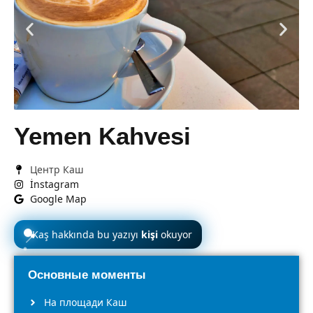
Yemen Kahvesi
Центр Каш
İnstagram
Google Map
Kaş hakkında bu yazıyı
kişi
okuyor
📍
Основные моменты
На площади Каш