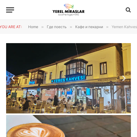
YOU ARE AT:
Home
»
Где поесть
»
Кафе и пекарни
»
Yemen Kahves