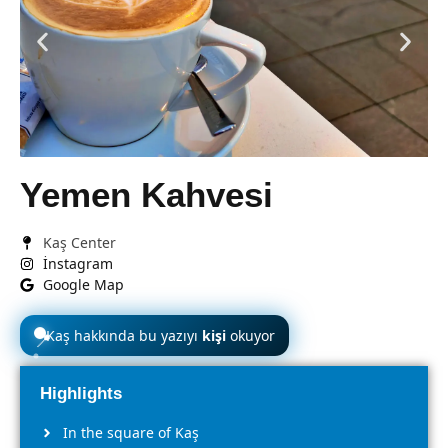
Yemen Kahvesi
Kaş Center
İnstagram
Google Map
Kaş hakkında bu yazıyı
kişi
okuyor
📍
Highlights
In the square of Kaş