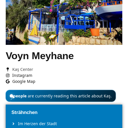
Voyn Meyhane
Kaş Center
İnstagram
Google Map
people
are currently reading this article about Kaş.
📍
Strähnchen
Im Herzen der Stadt