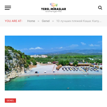
YOU ARE AT:
Home
»
Genel
»
10 лучших пляжей Каша: Капуташ, Патара и красивые бухты
GENEL